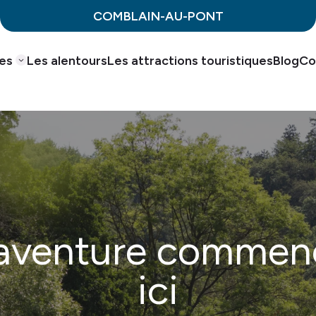
COMBLAIN-AU-PONT
ues
Les alentours
Les attractions touristiques
Blog
Co
'aventure commen
ici