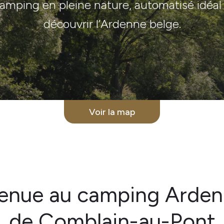
amping en pleine nature, automatisé idéal
découvrir l’Ardenne belge.
Voir la map
enue au camping
Arden
de Comblain-au-Pont