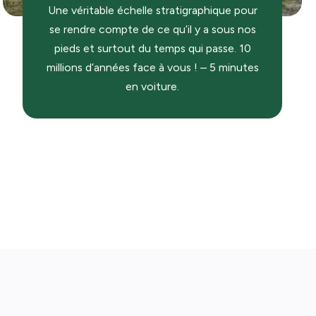
Une véritable échelle stratigraphique pour
se rendre compte de ce qu’il y a sous nos
pieds et surtout du temps qui passe. 10
millions d’années face à vous ! – 5 minutes
en voiture.