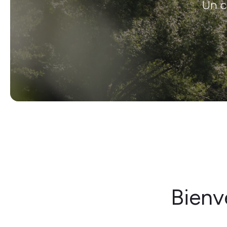
Un c
Bienv