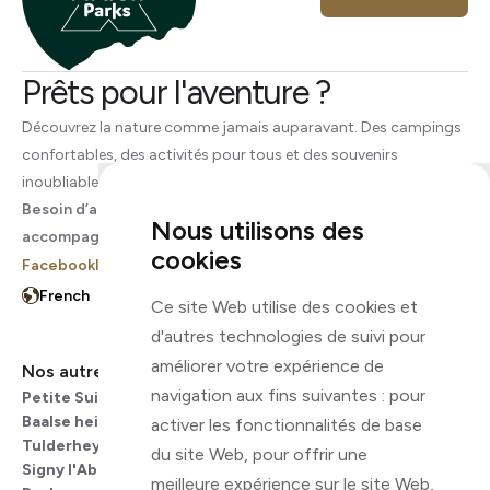
Prêts pour l'aventure ?
Découvrez la nature comme jamais auparavant. Des campings
confortables, des activités pour tous et des souvenirs
inoubliables vous attendent.
Besoin d’aide ? Appelez-nous, nous sommes là pour vous
Nous utilisons des
accompagner.
cookies
Facebook
Instagram
Ce site Web utilise des cookies et
d'autres technologies de suivi pour
améliorer votre expérience de
Nos autres campings
Menu
navigation aux fins suivantes :
pour
Petite Suisse
Infos pratiques
Baalse hei
Les alentours
activer les fonctionnalités de base
Tulderheyde
FAQ
du site Web
,
pour offrir une
Signy l'Abbaye
Contact
meilleure expérience sur le site Web
,